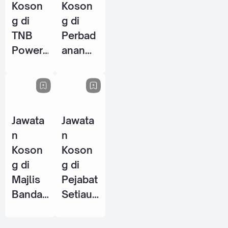
Koson
Koson
g di
g di
TNB
Perbad
Power
anan
Genera
Perpus
tion
takaan
Sdn
Awam
Bhd - 8
Negeri
Jawata
Jawata
Jun
Perak
n
n
2026
(PPANP
Koson
Koson
k) - 1
g di
g di
Jun
Majlis
Pejabat
2026
Bandar
Setiaus
aya
aha
Petalin
Kerajaa