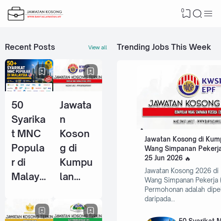
0
Recent Posts
Trending Jobs This Week
View all
50
Jawata
Syarika
n
t MNC
Koson
Jawatan Kosong di Kum
Popula
g di
Wang Simpanan Pekerja
25 Jun 2026
r di
Kumpu
Jawatan Kosong 2026 di
Malays
lan
Wang Simpanan Pekerja 
ia Yang
Wang
Permohonan adalah dipe
daripada…
Selalu
Simpan
Ambil
an