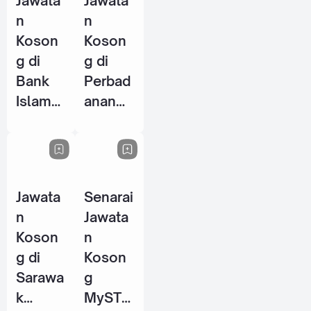
Jawata
Jawata
2026
n
n
Koson
Koson
g di
g di
Bank
Perbad
Islam
anan
Malays
Stadiu
ia
m
Berhad
Johor
(BIMB)
(PSJ) -
Jawata
Senarai
- 25
29 Mei
n
Jawata
Jun
2026
Koson
n
2026
g di
Koson
Sarawa
g
k
MySTE