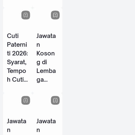
Energy
P / PSH
Berhad
2026
- 28
Mei
Cuti
Jawata
2026
Paterni
n
ti 2026:
Koson
Syarat,
g di
Tempo
Lemba
h Cuti
ga
& Hak
Tabung
Pekerja
Haji
Lelaki
(TH) -
di
10 Jun
Jawata
Jawata
Malays
2026
n
n
ia