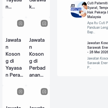
Cuti Paternit
n
k
Syarat, Temp
Hak Pekerja L
Warisa
Centre
Malaysia
n Johor
Of
Apa Itu Cuti P
- 10
Perfor
Panduan Leng
Bap…
Jun
mance
Jawata
Jawata
2026
Excelle
Jawatan Koso
n
n
nce
Sarawak Ene
- 28 Mei 202
Koson
Koson
(SCOP
Jawatan Koso
g di
g di
E) - 15
Sarawak Ener
Yayasa
Perbad
P…
Jun
n Perak
anan
2026
- 14
Wakaf
Jun
Selang
2026
or - 5
Jun