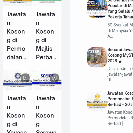
50 Syarikat
Popular di M
Pekerja
Pekerja
Yang Selalu 
Jawata
Jawata
Tahun
(KWSP)
Pekerja Tahu
n
n
2026
- 25
50 Syarikat 
Koson
Koson
di Malaysia Y
Jun
A…
g di
g di
2026
Permo
Majlis
Senarai Jawa
Kosong MyST
dalan
Perban
2026
RISDA
daran
Di sini admin
Berhad
Kemam
jawatan-jawa
di…
- 30
an
Jun
(MPK) -
Jawatan Koso
Jawata
Jawata
2026
4 Jun
Permodalan 
Berhad - 30 
n
n
2026
Jawatan Koso
Koson
Koson
Permodalan 
g di
g
Berhad |…
Yayasa
Sarawa