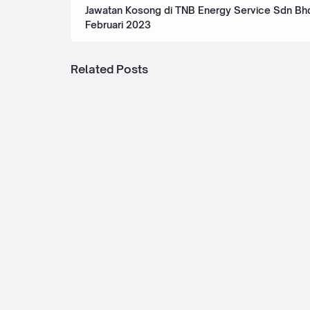
Jawatan Kosong di TNB Energy Service Sdn Bhd
Februari 2023
Related Posts
Jawatan Kosong di Langkawi Port Sdn. 
September 2025
Jawatan Kosong di Pihak Berkuasa Te
Taman Perindustran Hi-Tech Kulim (PB
14 September 2025
Jawatan Kosong di Syarikat Air Darul 
- 14 Ogos 2025