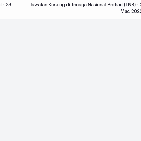
 - 28
Jawatan Kosong di Tenaga Nasional Berhad (TNB) - 
Mac 202
Bhd. - 17
Jawatan Kosong di RHB Bank Group - 9 Oktober
2025
mpatan
Jawatan Kosong di Lembaga Kemajuan Pertanian
T TPHTK) -
Muda (MADA) - 17 Ogos 2025
Aman (SADA)
Jawatan Kosong di Permodalan Kedah Berhad
(PKB) - 15 Ogos 2025