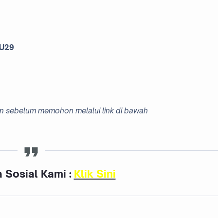
 U29
ain sebelum memohon melalui link di bawah
 Sosial Kami :
Klik Sini