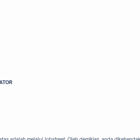
RATOR
atas adalah melalui Jobstreet. Oleh demikian, anda dikehendak