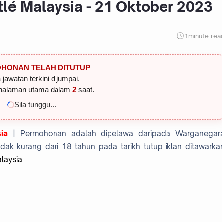
tlé Malaysia - 21 Oktober 2023
1
minute rea
HONAN TELAH DITUTUP
 jawatan terkini dijumpai.
halaman utama dalam
1
saat.
Sila tunggu...
ia
| Permohonan adalah dipelawa daripada Warganegar
dak kurang dari 18 tahun pada tarikh tutup iklan ditawarka
laysia