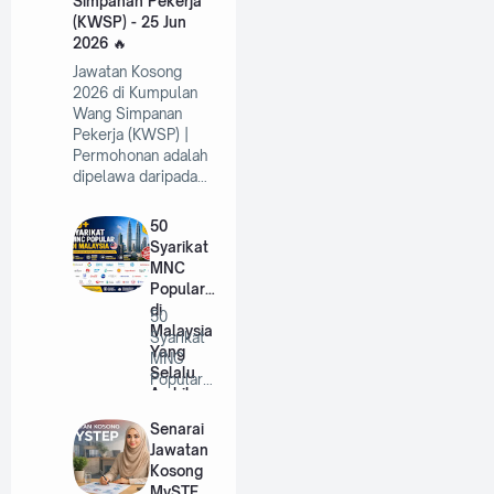
Simpanan Pekerja
(KWSP) - 25 Jun
2026
Jawatan Kosong
2026 di Kumpulan
Wang Simpanan
Pekerja (KWSP) |
Permohonan adalah
dipelawa daripada…
50
Syarikat
MNC
Popular
di
50
Malaysia
Syarikat
Yang
MNC
Selalu
Popular
Ambil
di
Pekerja
Malaysia
Senarai
Tahun
Yang
Jawatan
2026
Selalu
Kosong
A…
MySTEP