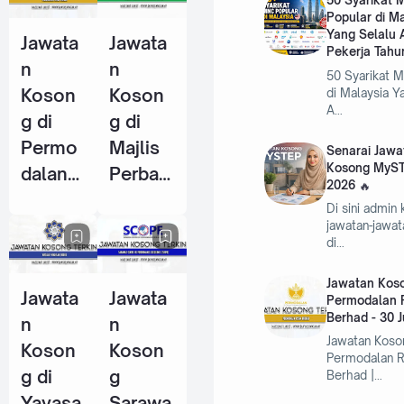
50 Syarikat
Popular di M
Pekerja
Pekerja
Yang Selalu 
Jawata
Jawata
Tahun
(KWSP)
Pekerja Tahu
n
n
2026
- 25
50 Syarikat 
Koson
Koson
di Malaysia Y
Jun
A…
g di
g di
2026
Permo
Majlis
Senarai Jawa
Kosong MyST
dalan
Perban
2026
RISDA
daran
Di sini admin
Berhad
Kemam
jawatan-jawa
di…
- 30
an
Jun
(MPK) -
Jawatan Koso
Jawata
Jawata
2026
4 Jun
Permodalan 
Berhad - 30 
n
n
2026
Jawatan Koso
Koson
Koson
Permodalan 
g di
g
Berhad |…
Yayasa
Sarawa