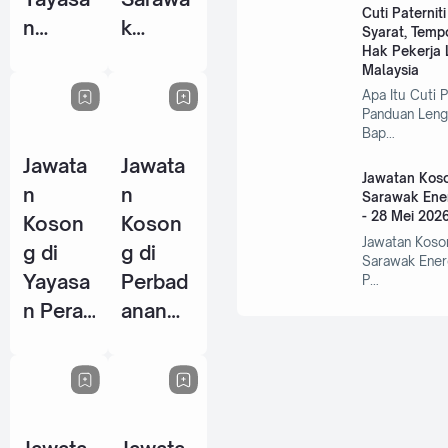
Cuti Paternit
n
k
Syarat, Temp
Hak Pekerja L
Warisa
Centre
Malaysia
n Johor
Of
Apa Itu Cuti P
- 10
Perfor
Panduan Leng
Bap…
Jun
mance
Jawata
Jawata
2026
Excelle
Jawatan Koso
n
n
nce
Sarawak Ene
- 28 Mei 202
Koson
Koson
(SCOP
Jawatan Koso
g di
g di
E) - 15
Sarawak Ener
Yayasa
Perbad
P…
Jun
n Perak
anan
2026
- 14
Wakaf
Jun
Selang
2026
or - 5
Jun