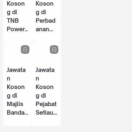
Koson
Koson
g di
g di
TNB
Perbad
Power
anan
Genera
Perpus
tion
takaan
Sdn
Awam
Bhd - 8
Negeri
Jawata
Jawata
Jun
Perak
n
n
2026
(PPANP
Koson
Koson
k) - 1
g di
g di
Jun
Majlis
Pejabat
2026
Bandar
Setiaus
aya
aha
Petalin
Kerajaa