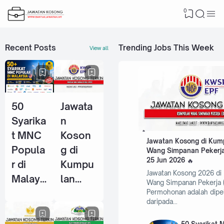
0
Recent Posts
Trending Jobs This Week
View all
50
Jawata
Syarika
n
t MNC
Koson
Jawatan Kosong di Kum
Popula
g di
Wang Simpanan Pekerja
25 Jun 2026
r di
Kumpu
Jawatan Kosong 2026 di
Malays
lan
Wang Simpanan Pekerja 
ia Yang
Wang
Permohonan adalah dipe
daripada…
Selalu
Simpan
Ambil
an