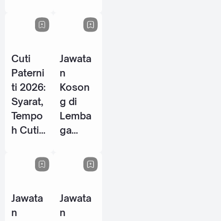
Energy
P / PSH
Berhad
2026
- 28
Mei
Cuti
Jawata
2026
Paterni
n
ti 2026:
Koson
Syarat,
g di
Tempo
Lemba
h Cuti
ga
& Hak
Tabung
Pekerja
Haji
Lelaki
(TH) -
di
10 Jun
Jawata
Jawata
Malays
2026
n
n
ia