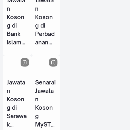
Jawata
Jawata
2026
n
n
Koson
Koson
g di
g di
Bank
Perbad
Islam
anan
Malays
Stadiu
ia
m
Berhad
Johor
(BIMB)
(PSJ) -
Jawata
Senarai
- 25
29 Mei
n
Jawata
Jun
2026
Koson
n
2026
g di
Koson
Sarawa
g
k
MySTE