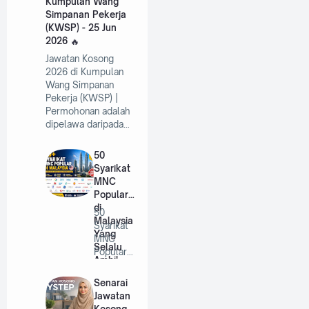
Kumpulan Wang
Simpanan Pekerja
(KWSP) - 25 Jun
2026
Jawatan Kosong
2026 di Kumpulan
Wang Simpanan
Pekerja (KWSP) |
Permohonan adalah
dipelawa daripada…
50
Syarikat
MNC
Popular
di
50
Malaysia
Syarikat
Yang
MNC
Selalu
Popular
Ambil
di
Pekerja
Malaysia
Senarai
Tahun
Yang
Jawatan
2026
Selalu
Kosong