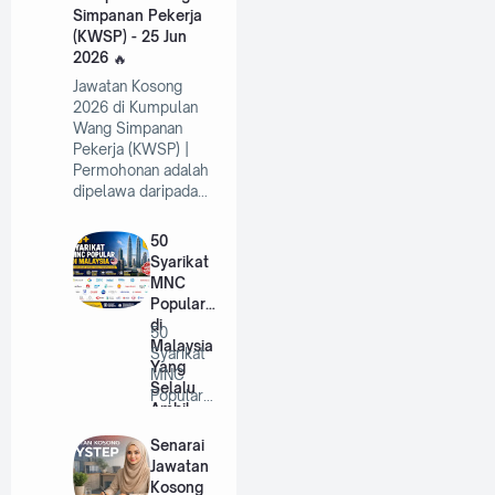
Simpanan Pekerja
(KWSP) - 25 Jun
2026
Jawatan Kosong
2026 di Kumpulan
Wang Simpanan
Pekerja (KWSP) |
Permohonan adalah
dipelawa daripada…
50
Syarikat
MNC
Popular
di
50
Malaysia
Syarikat
Yang
MNC
Selalu
Popular
Ambil
di
Pekerja
Malaysia
Senarai
Tahun
Yang
Jawatan
2026
Selalu
Kosong