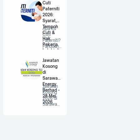
Berhad |
Cuti
…
Paterniti
2026:
Syarat,
Tempoh
Apa Itu
Cuti &
Cuti
Hak
Paterniti?
Pekerja
Panduan
Lelaki di
Lengkap
Malaysia
Untuk
Jawatan
Bap…
Kosong
di
Sarawak
Energy
Jawatan
Berhad -
Kosong
28 Mei
2026 di
2026
Sarawak
Energy
Berhad |
P…