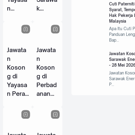
Cuti Paternit
n
k
Syarat, Temp
Hak Pekerja L
Warisa
Centre
Malaysia
n Johor
Of
Apa Itu Cuti P
- 10
Perfor
Panduan Leng
Bap…
Jun
mance
Jawata
Jawata
2026
Excelle
Jawatan Koso
n
n
nce
Sarawak Ene
- 28 Mei 202
Koson
Koson
(SCOP
Jawatan Koso
g di
g di
E) - 15
Sarawak Ener
Yayasa
Perbad
P…
Jun
n Perak
anan
2026
- 14
Wakaf
Jun
Selang
2026
or - 5
Jun