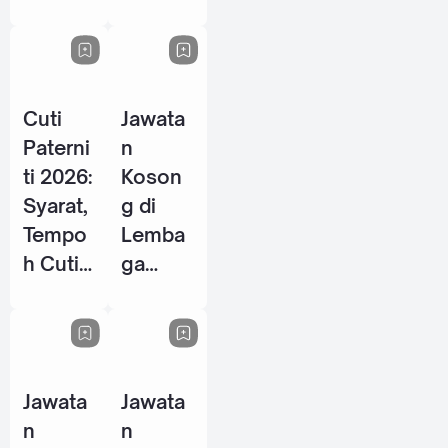
Energy
P / PSH
Berhad
2026
- 28
Mei
Cuti
Jawata
2026
Paterni
n
ti 2026:
Koson
Syarat,
g di
Tempo
Lemba
h Cuti
ga
& Hak
Tabung
Pekerja
Haji
Lelaki
(TH) -
di
10 Jun
Jawata
Jawata
Malays
2026
n
n
ia