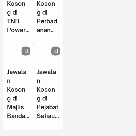
Koson
Koson
g di
g di
TNB
Perbad
Power
anan
Genera
Perpus
tion
takaan
Sdn
Awam
Bhd - 8
Negeri
Jawata
Jawata
Jun
Perak
n
n
2026
(PPANP
Koson
Koson
k) - 1
g di
g di
Jun
Majlis
Pejabat
2026
Bandar
Setiaus
aya
aha
Petalin
Kerajaa