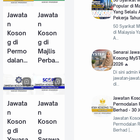
50 Syarikat
Popular di M
Pekerja
Pekerja
Yang Selalu 
Jawata
Jawata
Tahun
(KWSP)
Pekerja Tahu
n
n
2026
- 25
50 Syarikat 
Koson
Koson
di Malaysia Y
Jun
A…
g di
g di
2026
Permo
Majlis
Senarai Jawa
Kosong MyST
dalan
Perban
2026
RISDA
daran
Di sini admin
Berhad
Kemam
jawatan-jawa
di…
- 30
an
Jun
(MPK) -
Jawatan Koso
Jawata
Jawata
2026
4 Jun
Permodalan 
Berhad - 30 
n
n
2026
Jawatan Koso
Koson
Koson
Permodalan 
g di
g
Berhad |…
Yayasa
Sarawa