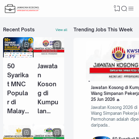
0
Recent Posts
Trending Jobs This Week
View all
50
Jawata
Syarika
n
t MNC
Koson
Jawatan Kosong di Kum
Popula
g di
Wang Simpanan Pekerja
25 Jun 2026
r di
Kumpu
Jawatan Kosong 2026 di
Malays
lan
Wang Simpanan Pekerja 
ia Yang
Wang
Permohonan adalah dipe
daripada…
Selalu
Simpan
Ambil
an