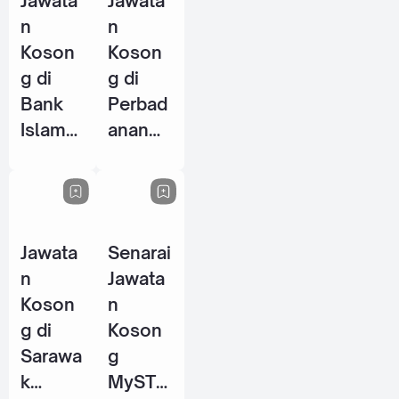
Jawata
Jawata
2026
n
n
Koson
Koson
g di
g di
Bank
Perbad
Islam
anan
Malays
Stadiu
ia
m
Berhad
Johor
(BIMB)
(PSJ) -
Jawata
Senarai
- 25
29 Mei
n
Jawata
Jun
2026
Koson
n
2026
g di
Koson
Sarawa
g
k
MySTE