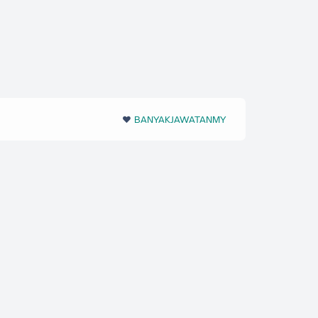
❤️‬
BANYAKJAWATANMY
‪