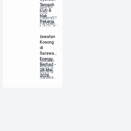
Tempoh
Apa Itu
Cuti &
Cuti
Hak
Paterniti?
Pekerja
Panduan
Lelaki di
Lengkap
Malaysia
Untuk
Jawatan
Bap…
Kosong
di
Sarawak
Energy
Jawatan
Berhad -
Kosong
28 Mei
2026 di
2026
Sarawak
Energy
Berhad |
P…
💼 Copyright ©
❤️‬
BANYAKJAWATANMY
‪