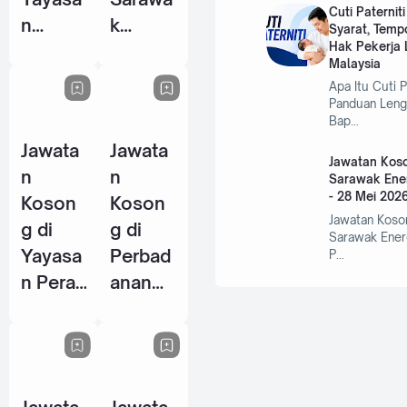
Cuti Paternit
n
k
Syarat, Temp
Hak Pekerja L
Warisa
Centre
Malaysia
n Johor
Of
Apa Itu Cuti P
- 10
Perfor
Panduan Leng
Bap…
Jun
mance
Jawata
Jawata
2026
Excelle
Jawatan Koso
n
n
nce
Sarawak Ene
- 28 Mei 202
Koson
Koson
(SCOP
Jawatan Koso
g di
g di
E) - 15
Sarawak Ener
Yayasa
Perbad
P…
Jun
n Perak
anan
2026
- 14
Wakaf
Jun
Selang
2026
or - 5
Jun