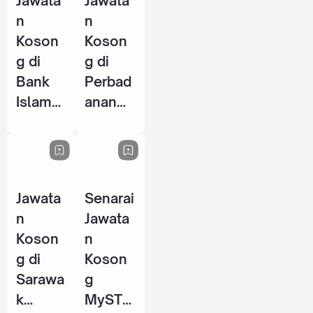
Jawata
Jawata
2026
n
n
Koson
Koson
g di
g di
Bank
Perbad
Islam
anan
Malays
Stadiu
ia
m
Berhad
Johor
(BIMB)
(PSJ) -
Jawata
Senarai
- 25
29 Mei
n
Jawata
Jun
2026
Koson
n
2026
g di
Koson
Sarawa
g
k
MySTE