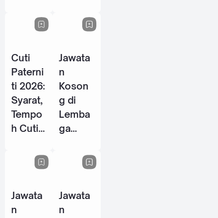
Energy
P / PSH
Berhad
2026
- 28
Mei
Cuti
Jawata
2026
Paterni
n
ti 2026:
Koson
Syarat,
g di
Tempo
Lemba
h Cuti
ga
& Hak
Tabung
Pekerja
Haji
Lelaki
(TH) -
di
10 Jun
Jawata
Jawata
Malays
2026
n
n
ia