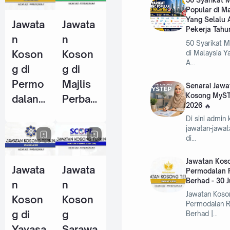
50 Syarikat
Popular di M
Pekerja
Pekerja
Yang Selalu 
Jawata
Jawata
Tahun
(KWSP)
Pekerja Tahu
n
n
2026
- 25
50 Syarikat 
Koson
Koson
di Malaysia Y
Jun
A…
g di
g di
2026
Permo
Majlis
Senarai Jawa
Kosong MyST
dalan
Perban
2026
RISDA
daran
Di sini admin
Berhad
Kemam
jawatan-jawa
di…
- 30
an
Jun
(MPK) -
Jawatan Koso
Jawata
Jawata
2026
4 Jun
Permodalan 
Berhad - 30 
n
n
2026
Jawatan Koso
Koson
Koson
Permodalan 
g di
g
Berhad |…
Yayasa
Sarawa