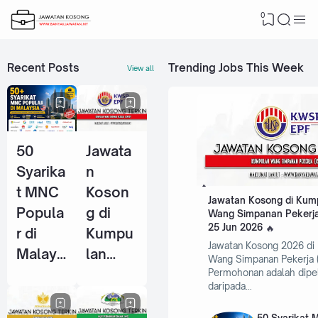
0
Recent Posts
Trending Jobs This Week
View all
50
Jawata
Syarika
n
t MNC
Koson
Jawatan Kosong di Kum
Popula
g di
Wang Simpanan Pekerja
25 Jun 2026
r di
Kumpu
Jawatan Kosong 2026 di
Malays
lan
Wang Simpanan Pekerja 
ia Yang
Wang
Permohonan adalah dipe
daripada…
Selalu
Simpan
Ambil
an