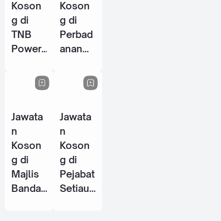
Koson
Koson
g di
g di
TNB
Perbad
Power
anan
Genera
Perpus
tion
takaan
Sdn
Awam
Bhd - 8
Negeri
Jawata
Jawata
Jun
Perak
n
n
2026
(PPANP
Koson
Koson
k) - 1
g di
g di
Jun
Majlis
Pejabat
2026
Bandar
Setiaus
aya
aha
Petalin
Kerajaa