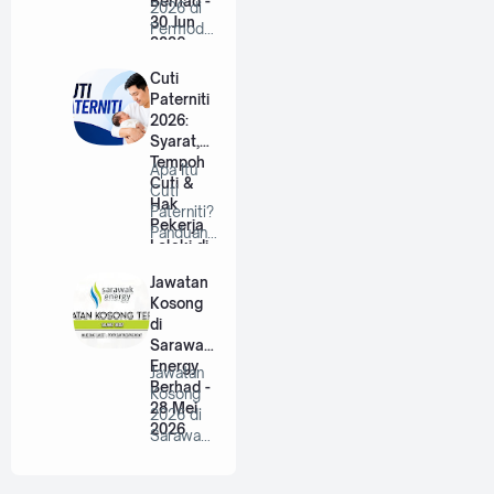
Berhad -
2026 di
30 Jun
Permodal
2026
an RISDA
Berhad |
Cuti
…
Paterniti
2026:
Syarat,
Tempoh
Apa Itu
Cuti &
Cuti
Hak
Paterniti?
Pekerja
Panduan
Lelaki di
Lengkap
Malaysia
Untuk
Jawatan
Bap…
Kosong
di
Sarawak
Energy
Jawatan
Berhad -
Kosong
28 Mei
2026 di
2026
Sarawak
Energy
Berhad |