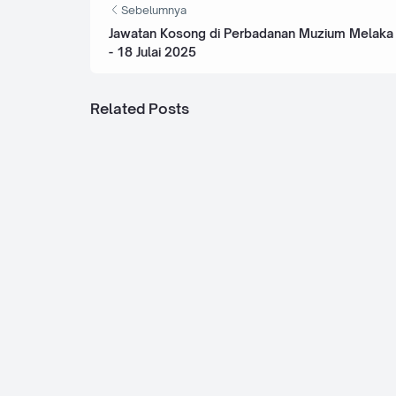
Sebelumnya
Jawatan Kosong di Perbadanan Muzium Melaka
- 18 Julai 2025
Related Posts
Jawatan Kosong di Railway Assets Hol
Bhd. - 7 Jun 2026
Jawatan Kosong di Koperasi Tentera - 
Jawatan Kosong di ERL Maintenance S
Bhd (E-MAS) - 31 Mei 2026