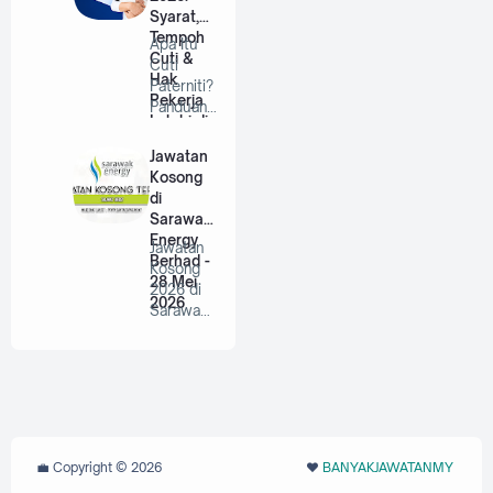
Syarat,
Tempoh
Apa Itu
Cuti &
Cuti
Hak
Paterniti?
Pekerja
Panduan
Lelaki di
Lengkap
Malaysia
Untuk
Jawatan
Bap…
Kosong
di
Sarawak
Energy
Jawatan
Berhad -
Kosong
28 Mei
2026 di
2026
Sarawak
Energy
Berhad |
P…
💼 Copyright ©
2026
❤️‬
BANYAKJAWATANMY
‪