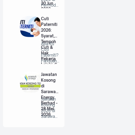
30 Jun
Permodal
2026
an RISDA
Berhad |
Cuti
…
Paterniti
2026:
Syarat,
Tempoh
Apa Itu
Cuti &
Cuti
Hak
Paterniti?
Pekerja
Panduan
Lelaki di
Lengkap
Malaysia
Untuk
Jawatan
Bap…
Kosong
di
Sarawak
Energy
Jawatan
Berhad -
Kosong
28 Mei
2026 di
2026
Sarawak
Energy
Berhad |
P…