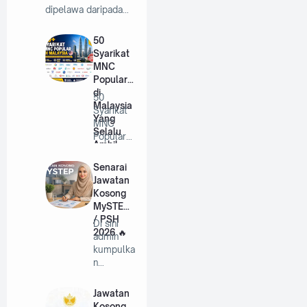
dipelawa daripada…
50
Syarikat
MNC
Popular
di
50
Malaysia
Syarikat
Yang
MNC
Selalu
Popular
Ambil
di
Pekerja
Malaysia
Senarai
Tahun
Yang
Jawatan
2026
Selalu
Kosong
A…
MySTEP
/ PSH
Di sini
2026
admin
kumpulka
n
jawatan-
jawatan
Jawatan
mystep
Kosong