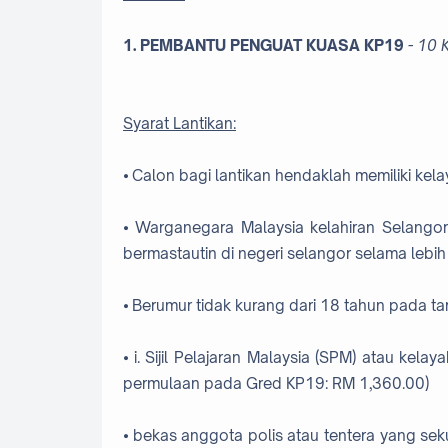
1. PEMBANTU PENGUAT KUASA KP19
- 10
Syarat Lantikan:
⦁ Calon bagi lantikan hendaklah memiliki kela
⦁ Warganegara Malaysia kelahiran Selangor 
bermastautin di negeri selangor selama leb
⦁ Berumur tidak kurang dari 18 tahun pada tar
⦁ i. Sijil Pelajaran Malaysia (SPM) atau kela
permulaan pada Gred KP19: RM 1,360.00)
⦁ bekas anggota polis atau tentera yang se