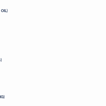
OIL)
)
NG)