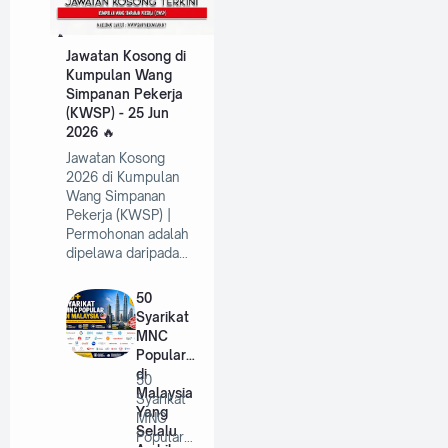
Jawatan Kosong di
Kumpulan Wang
Simpanan Pekerja
(KWSP) - 25 Jun
2026
Jawatan Kosong
2026 di Kumpulan
Wang Simpanan
Pekerja (KWSP) |
Permohonan adalah
dipelawa daripada…
50
Syarikat
MNC
Popular
di
50
Malaysia
Syarikat
Yang
MNC
Selalu
Popular