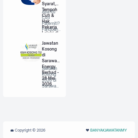
Syarat,
Tempoh
Apa Itu
Cuti &
Cuti
Hak
Paterniti?
Pekerja
Panduan
Lelaki di
Lengkap
Malaysia
Untuk
Jawatan
Bap…
Kosong
di
Sarawak
Energy
Jawatan
Berhad -
Kosong
28 Mei
2026 di
2026
Sarawak
Energy
Berhad |
P…
💼 Copyright ©
2026
❤️‬
BANYAKJAWATANMY
‪