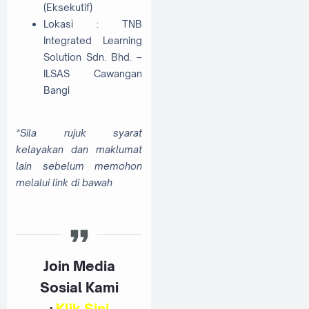
(Eksekutif)
Lokasi : TNB
Integrated Learning
Solution Sdn. Bhd. –
ILSAS Cawangan
Bangi
*Sila rujuk syarat
kelayakan dan maklumat
lain sebelum memohon
melalui link di bawah
Join Media
Sosial Kami
:
K
lik Sini