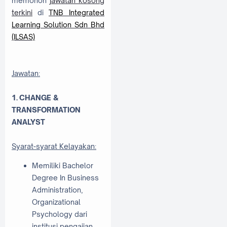
memohon
jawatan kosong
terkini
di
TNB Integrated
Learning Solution Sdn Bhd
(ILSAS)
Jawatan:
1. CHANGE &
TRANSFORMATION
ANALYST
Syarat-syarat Kelayakan:
Memiliki Bachelor
Degree In Business
Administration,
Organizational
Psychology dari
institusi pengajian