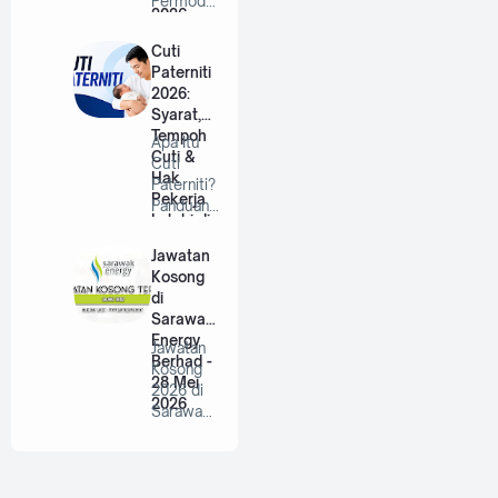
Permodal
2026
an RISDA
Berhad |
Cuti
…
Paterniti
2026:
Syarat,
Tempoh
Apa Itu
Cuti &
Cuti
Hak
Paterniti?
Pekerja
Panduan
Lelaki di
Lengkap
Malaysia
Untuk
Jawatan
Bap…
Kosong
di
Sarawak
Energy
Jawatan
Berhad -
Kosong
28 Mei
2026 di
2026
Sarawak
Energy
Berhad |
P…