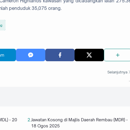
 Cameron Highlands kawasan yang dicadangkan ialah 275.3
umlah penduduk 35,075 orang.
ng
am
Selanjutnya
.
MDL) - 20
Jawatan Kosong di Majlis Daerah Rembau (MDR) -
18 Ogos 2025