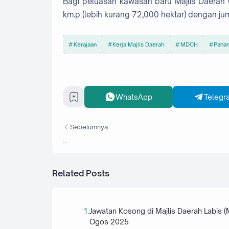
Bagi peluasan kawasan baru Majlis Daerah
km.p (lebih kurang 72,000 hektar) dengan j
Kerajaan
Kerja Majlis Daerah
MDCH
Paha
WhatsApp
Telegr
Sebelumnya
...
Related Posts
Jawatan Kosong di Majlis Daerah Labis (
Ogos 2025