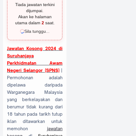
Tiada jawatan terkini
dijumpai.
Akan ke halaman
utama dalam
1
saat.
Sila tunggu...
Jawatan Kosong 2024 di
Suruhanjaya
Perkhidmatan Awam
Negeri Selangor (SPNS)
|
Permohonan adalah
dipelawa daripada
Warganegara Malaysia
yang berkelayakan dan
berumur tidak kurang dari
18 tahun pada tarikh tutup
iklan ditawarkan untuk
memohon
jawatan
kosong
di
Suruhanjaya