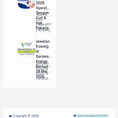
2026:
Syarat,
Tempoh
Apa Itu
Cuti &
Cuti
Hak
Paterniti?
Pekerja
Panduan
Lelaki di
Lengkap
Malaysia
Untuk
Jawatan
Bap…
Kosong
di
Sarawak
Energy
Jawatan
Berhad -
Kosong
28 Mei
2026 di
2026
Sarawak
Energy
Berhad |
P…
💼 Copyright ©
2026
❤️‬
BANYAKJAWATANMY
‪