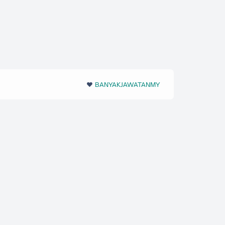
❤️‬
BANYAKJAWATANMY
‪