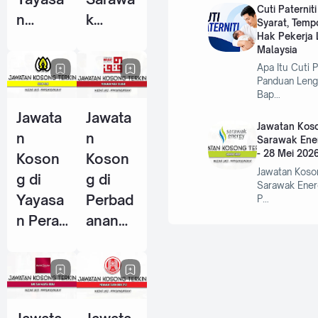
Cuti Paternit
n
k
Syarat, Temp
Hak Pekerja L
Warisa
Centre
Malaysia
n Johor
Of
Apa Itu Cuti P
- 10
Perfor
Panduan Leng
Bap…
Jun
mance
Jawata
Jawata
2026
Excelle
Jawatan Koso
n
n
nce
Sarawak Ene
- 28 Mei 202
Koson
Koson
(SCOP
Jawatan Koso
g di
g di
E) - 15
Sarawak Ener
Yayasa
Perbad
P…
Jun
n Perak
anan
2026
- 14
Wakaf
Jun
Selang
2026
or - 5
Jun