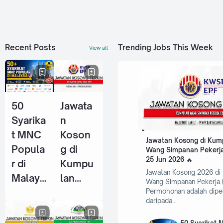
Recent Posts
Trending Jobs This Week
View all
50
Jawata
Syarika
n
t MNC
Koson
Jawatan Kosong di Kum
Popula
g di
Wang Simpanan Pekerja
25 Jun 2026
r di
Kumpu
Jawatan Kosong 2026 di
Malays
lan
Wang Simpanan Pekerja 
ia Yang
Wang
Permohonan adalah dipe
daripada…
Selalu
Simpan
Ambil
an