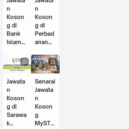
Jawata
Jawata
2026
n
n
Koson
Koson
g di
g di
Bank
Perbad
Islam
anan
Malays
Stadiu
ia
m
Berhad
Johor
(BIMB)
(PSJ) -
Jawata
Senarai
- 25
29 Mei
n
Jawata
Jun
2026
Koson
n
2026
g di
Koson
Sarawa
g
k
MySTE