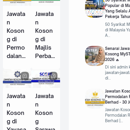
50 Syarikat
Popular di M
Pekerja
Pekerja
Yang Selalu 
Jawata
Jawata
Tahun
(KWSP)
Pekerja Tahu
n
n
2026
- 25
50 Syarikat 
Koson
Koson
di Malaysia Y
Jun
A…
g di
g di
2026
Permo
Majlis
Senarai Jawa
Kosong MyST
dalan
Perban
2026
RISDA
daran
Di sini admin
Berhad
Kemam
jawatan-jawa
di…
- 30
an
Jun
(MPK) -
Jawatan Koso
Jawata
Jawata
2026
4 Jun
Permodalan 
Berhad - 30 
n
n
2026
Jawatan Koso
Koson
Koson
Permodalan 
g di
g
Berhad |…
Yayasa
Sarawa